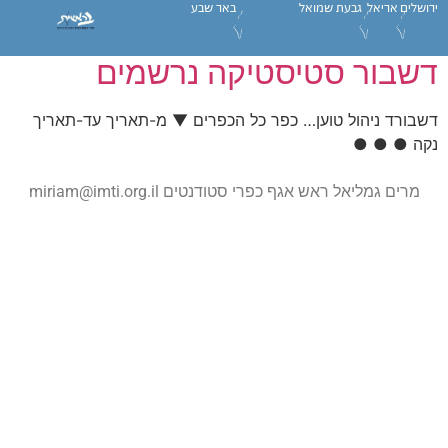
ירושלים
אריאל
גבעת שמואל
באר שבע
דשבור סטיסטיקה נרשמים
דשבורד ניהול טוען… כפר כל הכפרים ▼ מ-תאריך עד-תאריך
נקה ● ● ●
מרים גמליאל ראש אגף כפרי סטודנטים
miriam@imti.org.il