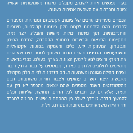
בעיר נפגשים אחת לשבוע, מקבלים מלגות משמעותיות ועשייה
ציונית וחברתית עם השפעה אמיתית בשטח.
הכפרים מעודדים ערכים של ציונות, אקטיביזם ומנהיגות, ומעניקים
לחברים בהם הזדמנות לקחת חלק ביוזמות קהילתיות, חינוכיות
והתנדבותיות, תוך פיתוח יכולות אישיות והובלה. לצד זאת,
מתקיימות הרצאות והכשרות בתחומי ההסברה, המזרח התיכון
והביטחון, המעניקות ידע, כלים והעמקה בסוגיות אקטואליות
ומשמעותיות. הכפרים מהווים מרחב משותף לסטודנטים שאוהבים
את הארץ ורוצים לפעול למען הציונות בארץ ובעולם. כפרי בראשית
מתאימים לחילוניים ולדתיים כאחד, ומבוססים על כבוד הדדי, חיבור
ויצירת קהילה מגוונת ומשמעותית. הם הזדמנות להיות חלק מקהילה
מגובשת, ליצור קשרים עמוקים ולצבור חוויות משותפות. רבים
מהסטודנטים השנה מספרים שהם יוצאים מהכפר לא רק עם
תואר, אלא גם עם חברים לכל החיים, תחושת שליחות וכלים
להמשך הדרך. זו דרך לשלב בין התפתחות אישית, תרומה לחברה
וחיי קהילה משמעותיים בתקופת הסטודנטיאלית.